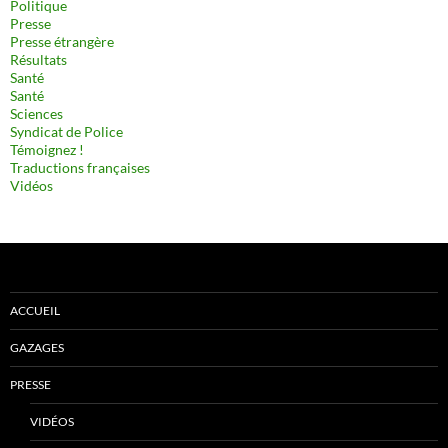
Politique
Presse
Presse étrangère
Résultats
Santé
Santé
Sciences
Syndicat de Police
Témoignez !
Traductions françaises
Vidéos
ACCUEIL
GAZAGES
PRESSE
VIDÉOS