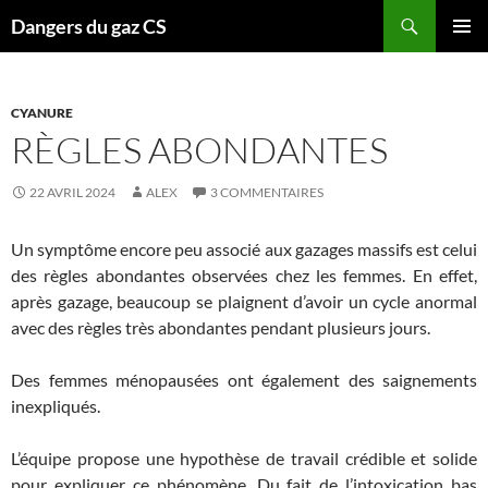
Recherche
Dangers du gaz CS
ALLER
MENU
AU
PRINCI
CONTENU
CYANURE
RÈGLES ABONDANTES
22 AVRIL 2024
ALEX
3 COMMENTAIRES
Un symptôme encore peu associé aux gazages massifs est celui
des règles abondantes observées chez les femmes. En effet,
après gazage, beaucoup se plaignent d’avoir un cycle anormal
avec des règles très abondantes pendant plusieurs jours.
Des femmes ménopausées ont également des saignements
inexpliqués.
L’équipe propose une hypothèse de travail crédible et solide
pour expliquer ce phénomène. Du fait de l’intoxication bas