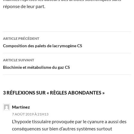
réponse de leur part.
Navigation
ARTICLE PRÉCÉDENT
des
Composition des palets de lacrymogène CS
articles
ARTICLE SUIVANT
Biochimie et métabolisme du gaz CS
3 RÉFLEXIONS SUR « RÈGLES ABONDANTES »
Martinez
7 AOÛT 2019 À 21H13
L’hypoxie tissulaire provoquée par le cyanure a aussi des
conséquences sur bien d’autres systèmes surtout