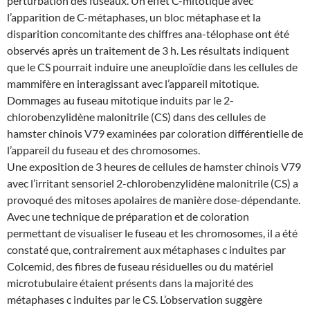
perturbation des fuseaux. Un effet C-mitotique avec
l’apparition de C-métaphases, un bloc métaphase et la
disparition concomitante des chiffres ana-télophase ont été
observés après un traitement de 3 h. Les résultats indiquent
que le CS pourrait induire une aneuploïdie dans les cellules de
mammifère en interagissant avec l’appareil mitotique.
Dommages au fuseau mitotique induits par le 2-
chlorobenzylidène malonitrile (CS) dans des cellules de
hamster chinois V79 examinées par coloration différentielle de
l’appareil du fuseau et des chromosomes.
Une exposition de 3 heures de cellules de hamster chinois V79
avec l’irritant sensoriel 2-chlorobenzylidène malonitrile (CS) a
provoqué des mitoses apolaires de manière dose-dépendante.
Avec une technique de préparation et de coloration
permettant de visualiser le fuseau et les chromosomes, il a été
constaté que, contrairement aux métaphases c induites par
Colcemid, des fibres de fuseau résiduelles ou du matériel
microtubulaire étaient présents dans la majorité des
métaphases c induites par le CS. L’observation suggère