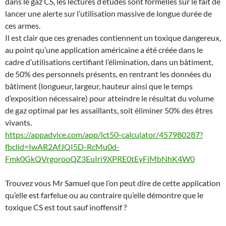
dans le gaz CS, les lectures d’études sont formelles sur le fait de
lancer une alerte sur l’utilisation massive de longue durée de
ces armes.
Il est clair que ces grenades contiennent un toxique dangereux,
au point qu’une application américaine a été créée dans le
cadre d’utilisations certifiant l’élimination, dans un bâtiment,
de 50% des personnels présents, en rentrant les données du
bâtiment (longueur, largeur, hauteur ainsi que le temps
d’exposition nécessaire) pour atteindre le résultat du volume
de gaz optimal par les assaillants, soit éliminer 50% des êtres
vivants.
https://appadvice.com/app/lct50-calculator/457980287?
fbclid=IwAR2AfJQI5D-RcMu0d-
Fmk0GkQVrgorooQZ3EuIri9XPRE0tEyFiMbNhK4W0
Trouvez vous Mr Samuel que l’on peut dire de cette application
qu’elle est farfelue ou au contraire qu’elle démontre que le
toxique CS est tout sauf inoffensif ?