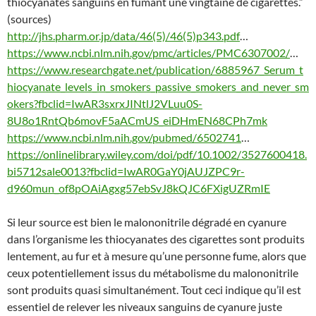
thiocyanates sanguins en fumant une vingtaine de cigarettes.”
(sources)
http://jhs.pharm.or.jp/data/46(5)/46(5)p343.pdf
…
https://www.ncbi.nlm.nih.gov/pmc/articles/PMC6307002/
…
https://www.researchgate.net/publication/6885967_Serum_t
hiocyanate_levels_in_smokers_passive_smokers_and_never_sm
okers?fbclid=IwAR3sxrxJINtlJ2VLuu0S-
8U8o1RntQb6movF5aACmUS_eiDHmEN68CPh7mk
https://www.ncbi.nlm.nih.gov/pubmed/6502741
…
https://onlinelibrary.wiley.com/doi/pdf/10.1002/3527600418.
bi5712sale0013?fbclid=IwAR0GaY0jAUJZPC9r-
d960mun_of8pOAiAgxg57ebSvJ8kQJC6FXigUZRmIE
Si leur source est bien le malononitrile dégradé en cyanure
dans l’organisme les thiocyanates des cigarettes sont produits
lentement, au fur et à mesure qu’une personne fume, alors que
ceux potentiellement issus du métabolisme du malononitrile
sont produits quasi simultanément. Tout ceci indique qu’il est
essentiel de relever les niveaux sanguins de cyanure juste