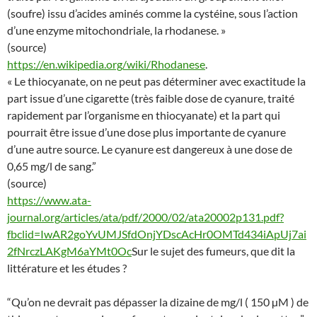
(soufre) issu d’acides aminés comme la cystéine, sous l’action
d’une enzyme mitochondriale, la rhodanese. »
(source)
https://en.wikipedia.org/wiki/Rhodanese
.
« Le thiocyanate, on ne peut pas déterminer avec exactitude la
part issue d’une cigarette (très faible dose de cyanure, traité
rapidement par l’organisme en thiocyanate) et la part qui
pourrait être issue d’une dose plus importante de cyanure
d’une autre source. Le cyanure est dangereux à une dose de
0,65 mg/l de sang.”
(source)
https://www.ata-
journal.org/articles/ata/pdf/2000/02/ata20002p131.pdf?
fbclid=IwAR2goYvUMJSfdOnjYDscAcHr0OMTd434iApUj7ai
2fNrczLAKgM6aYMt0Oc
Sur le sujet des fumeurs, que dit la
littérature et les études ?
“Qu’on ne devrait pas dépasser la dizaine de mg/l ( 150 µM ) de