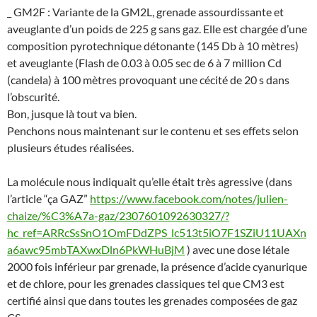
_ GM2F : Variante de la GM2L, grenade assourdissante et
aveuglante d’un poids de 225 g sans gaz. Elle est chargée d’une
composition pyrotechnique détonante (145 Db à 10 mètres)
et aveuglante (Flash de 0.03 à 0.05 sec de 6 à 7 million Cd
(candela) à 100 mètres provoquant une cécité de 20 s dans
l’obscurité.
Bon, jusque là tout va bien.
Penchons nous maintenant sur le contenu et ses effets selon
plusieurs études réalisées.
La molécule nous indiquait qu’elle était très agressive (dans
l’article “ça GAZ”
https://www.facebook.com/notes/julien-
chaize/%C3%A7a-gaz/2307601092630327/?
hc_ref=ARRcSsSnO1OmFDdZPS_lc513t5iO7F1SZiU11UAXn
a6awc95mbTAXwxDln6PkWHuBjM
) avec une dose létale
2000 fois inférieur par grenade, la présence d’acide cyanurique
et de chlore, pour les grenades classiques tel que CM3 est
certifié ainsi que dans toutes les grenades composées de gaz