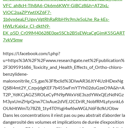
VFC_ah8cH-Tlh8A6-Ok6m6KWY-GiBCz8&h=AT2lxL-
ViOC2qaZPYwtIXZ6F7-
1b6yx6eaLFUgxyVgtRhRaRlbH9s9mJe5oLhe_Ra-kEs-
HWLrKajxLy_CI-dktN9-
EK_p5D_Cr09lM40628E0qe5SCb2B5sEWcaCgGjmK55GART
7vkVSmw
https://l.facebook.com/l.php?
u=https%3A%2F%2Fwww.researchgate.net%2Fpublication%
2F309591686_Toxicity_and_Health_Effects_of_Ortho-chloro-
benzylidene-
malononitrile_CS_gas%3Ffbclid%3DIwAR36JtY4UziHDexNg
QS8I4mt2Y_CzqvjdgKEF7b455wFmYTYh02duGzeO9A&h=A
T2P_YdKCjAGZ5ROLeCyPN9pfWxV6E3szdYWxQEzNdNGz
M3yxUmZHpQnw7ClxAue2dVEJ2CDriR_NobfRMLytysnkL6
OUkHtWmTz78Z8_1ty4T0Ysgi4wf6wWGLN6F8cfkUObw
Dans les concentrations il n’est pas ou peu abstrait d’aborder la
dangerosité des volumes et implications de durée d’exposition