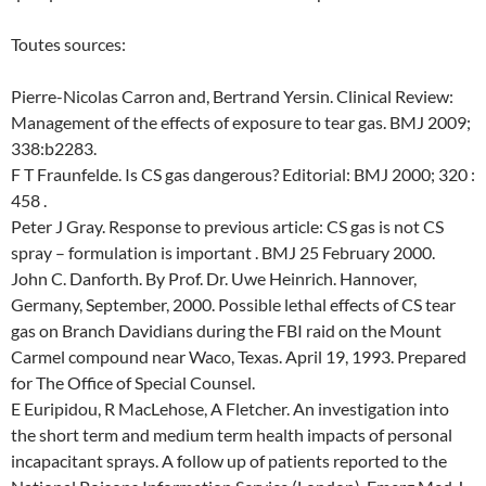
Toutes sources:
Pierre-Nicolas Carron and, Bertrand Yersin. Clinical Review:
Management of the effects of exposure to tear gas. BMJ 2009;
338:b2283.
F T Fraunfelde. Is CS gas dangerous? Editorial: BMJ 2000; 320 :
458 .
Peter J Gray. Response to previous article: CS gas is not CS
spray – formulation is important . BMJ 25 February 2000.
John C. Danforth. By Prof. Dr. Uwe Heinrich. Hannover,
Germany, September, 2000. Possible lethal effects of CS tear
gas on Branch Davidians during the FBI raid on the Mount
Carmel compound near Waco, Texas. April 19, 1993. Prepared
for The Office of Special Counsel.
E Euripidou, R MacLehose, A Fletcher. An investigation into
the short term and medium term health impacts of personal
incapacitant sprays. A follow up of patients reported to the