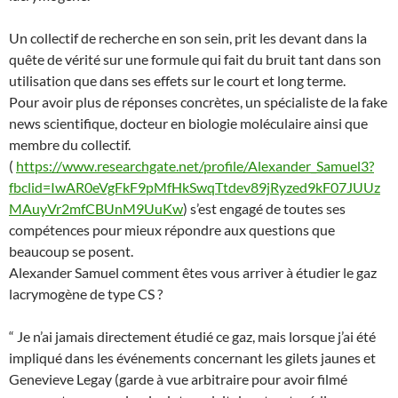
Un collectif de recherche en son sein, prit les devant dans la
quête de vérité sur une formule qui fait du bruit tant dans son
utilisation que dans ses effets sur le court et long terme.
Pour avoir plus de réponses concrètes, un spécialiste de la fake
news scientifique, docteur en biologie moléculaire ainsi que
membre du collectif.
(
https://www.researchgate.net/profile/Alexander_Samuel3?
fbclid=IwAR0eVgFkF9pMfHkSwqTtdev89jRyzed9kF07JUUz
MAuyVr2mfCBUnM9UuKw
) s’est engagé de toutes ses
compétences pour mieux répondre aux questions que
beaucoup se posent.
Alexander Samuel comment êtes vous arriver à étudier le gaz
lacrymogène de type CS ?
“ Je n’ai jamais directement étudié ce gaz, mais lorsque j’ai été
impliqué dans les événements concernant les gilets jaunes et
Genevieve Legay (garde à vue arbitraire pour avoir filmé