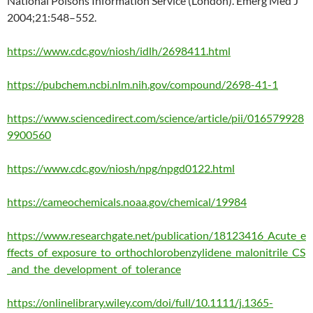
National Poisons Information Service (London). Emerg Med J
2004;21:548–552.
https://www.cdc.gov/niosh/idlh/2698411.html
https://pubchem.ncbi.nlm.nih.gov/compound/2698-41-1
https://www.sciencedirect.com/science/article/pii/016579928
9900560
https://www.cdc.gov/niosh/npg/npgd0122.html
https://cameochemicals.noaa.gov/chemical/19984
https://www.researchgate.net/publication/18123416_Acute_e
ffects_of_exposure_to_orthochlorobenzylidene_malonitrile_CS
_and_the_development_of_tolerance
https://onlinelibrary.wiley.com/doi/full/10.1111/j.1365-