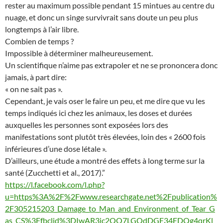
rester au maximum possible pendant 15 mintues au centre du
nuage, et donc un singe survivrait sans doute un peu plus
longtemps à l’air libre.
Combien de temps ?
Impossible à déterminer malheureusement.
Un scientifique n’aime pas extrapoler et ne se prononcera donc
jamais, à part dire:
« on ne sait pas ».
Cependant, je vais oser le faire un peu, et me dire que vu les
temps indiqués ici chez les animaux, les doses et durées
auxquelles les personnes sont exposées lors des
manifestations sont plutôt très élevées, loin des « 2600 fois
inférieures d’une dose létale ».
D’ailleurs, une étude a montré des effets à long terme sur la
santé (Zucchetti et al., 2017).”
https://l.facebook.com/l.php?
u=https%3A%2F%2Fwww.researchgate.net%2Fpublication%
2F305215203_Damage_to_Man_and_Environment_of_Tear_G
as_CS%3Ffbclid%3DIwAR3jc2QO7LGOdDGE34EDQg4qrKl