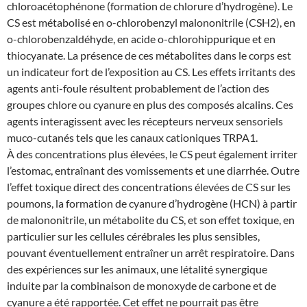
chloroacétophénone (formation de chlorure d’hydrogène). Le
CS est métabolisé en o-chlorobenzyl malononitrile (CSH2), en
o-chlorobenzaldéhyde, en acide o-chlorohippurique et en
thiocyanate. La présence de ces métabolites dans le corps est
un indicateur fort de l’exposition au CS. Les effets irritants des
agents anti-foule résultent probablement de l’action des
groupes chlore ou cyanure en plus des composés alcalins. Ces
agents interagissent avec les récepteurs nerveux sensoriels
muco-cutanés tels que les canaux cationiques TRPA1.
À des concentrations plus élevées, le CS peut également irriter
l’estomac, entraînant des vomissements et une diarrhée. Outre
l’effet toxique direct des concentrations élevées de CS sur les
poumons, la formation de cyanure d’hydrogène (HCN) à partir
de malononitrile, un métabolite du CS, et son effet toxique, en
particulier sur les cellules cérébrales les plus sensibles,
pouvant éventuellement entraîner un arrêt respiratoire. Dans
des expériences sur les animaux, une létalité synergique
induite par la combinaison de monoxyde de carbone et de
cyanure a été rapportée. Cet effet ne pourrait pas être