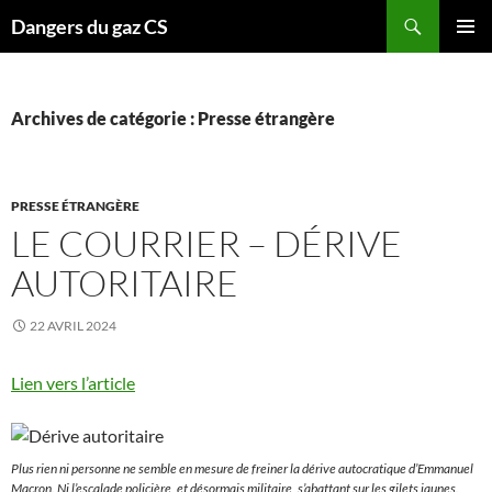
Recherche
Dangers du gaz CS
ALLER
MENU
AU
PRINCI
CONTENU
Archives de catégorie : Presse étrangère
PRESSE ÉTRANGÈRE
LE COURRIER – DÉRIVE
AUTORITAIRE
22 AVRIL 2024
Lien vers l’article
Plus rien ni personne ne semble en mesure de freiner la dérive autocratique d’Emmanuel
Macron. Ni l’escalade policière, et désormais militaire, s’abattant sur les gilets jaunes.