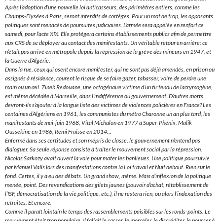
Après l’adoption d’une nouvelle loi anticasseurs, des périmètres entiers, comme les
Champs-Elysées à Paris, seront interdits de cortèges. Pour un mot de trop, les opposants
politiques sont menacés de poursuites judiciaires. L’armée sera appelée en renfort ce
samedi, pour l’acte XIX. Elle protégera certains établissements publics afin de permettre
aux CRS de se déployer au contact des manifestants. Un véritable retour en arrière: ce
n’était pas arrivé en métropole depuis la répression de la grève des mineurs en 1947, et
la Guerre d’Algérie.
Dans la rue, ceux qui osent encore manifester, qui ne sont pas déjà amendés, en prison ou
assignés à résidence, courent le risque de se faire gazer, tabasser, voire de perdre une
main ou un œil. Zineb Redouane, une octogénaire victime d’un tir tendu de lacrymogène,
est même décédée à Marseille, dans l’indifférence du gouvernement. D’autres morts
devront-ils s’ajouter à la longue liste des victimes de violences policières en France? Les
centaines d’Algériens en 1961, les communistes du métro Charonne un an plus tard, les
manifestants de mai-juin 1968, Vital Michalon en 1977 à Super-Phénix, Malik
Oussekine en 1986, Rémi Fraisse en 2014…
Enfermé dans ses certitudes et son mépris de classe, le gouvernement n’entend pas
dialoguer. Sa seule réponse consiste à traiter le mouvement social par la répression.
Nicolas Sarkozy avait ouvert la voie pour mater les banlieues. Une politique poursuivie
par Manuel Valls lors des manifestations contre la Loi travail et Nuit debout. Rien sur le
fond. Certes, il y a eu des débats. Un grand show, même. Mais d’inflexion de la politique
menée, point. Des revendications des gilets jaunes (pouvoir d’achat, rétablissement de
l’ISF, démocratisation de la vie politique, etc.), il ne restera rien, ou alors l’indexation des
retraites. Et encore.
Comme il paraît lointain le temps des rassemblements paisibles sur les ronds-points. Le
mouvement était trop populaire. Il fallait le casser, le morceler, le discréditer, le pousser à