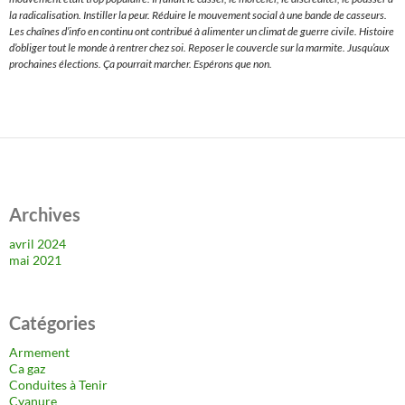
la radicalisation. Instiller la peur. Réduire le mouvement social à une bande de casseurs.
Les chaînes d’info en continu ont contribué à alimenter un climat de guerre civile. Histoire
d’obliger tout le monde à rentrer chez soi. Reposer le couvercle sur la marmite. Jusqu’aux
prochaines élections. Ça pourrait marcher. Espérons que non.
Archives
avril 2024
mai 2021
Catégories
Armement
Ca gaz
Conduites à Tenir
Cyanure