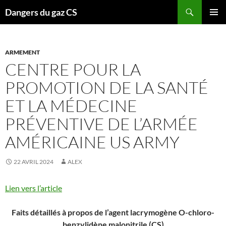
Recherche
Dangers du gaz CS
ALLER
MENU
AU
PRINCI
CONTENU
ARMEMENT
CENTRE POUR LA
PROMOTION DE LA SANTÉ
ET LA MÉDECINE
PRÉVENTIVE DE L’ARMÉE
AMÉRICAINE US ARMY
22 AVRIL 2024
ALEX
Lien vers l’article
Faits détaillés à propos de l’agent lacrymogène O-chloro-
benzylidène malonitrile (CS)