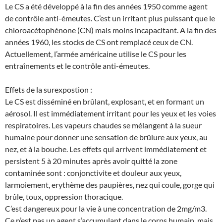
Le CS a été développé à la fin des années 1950 comme agent
de contrôle anti-émeutes. C’est un irritant plus puissant que le
chloroacétophénone (CN) mais moins incapacitant. A la fin des
années 1960, les stocks de CS ont remplacé ceux de CN.
Actuellement, l’armée américaine utilise le CS pour les
entraînements et le contrôle anti-émeutes.
Effets de la surexpostion :
Le CS est disséminé en brûlant, explosant, et en formant un
aérosol. Il est immédiatement irritant pour les yeux et les voies
respiratoires. Les vapeurs chaudes se mélangent à la sueur
humaine pour donner une sensation de brûlure aux yeux, au
nez, et à la bouche. Les effets qui arrivent immédiatement et
persistent 5 à 20 minutes après avoir quitté la zone
contaminée sont : conjonctivite et douleur aux yeux,
larmoiement, erythème des paupières, nez qui coule, gorge qui
brûle, toux, oppression thoracique.
C’est dangereux pour la vie à une concentration de 2mg/m3.
Ce n’est pas un agent s’accumulant dans le corps humain, mais