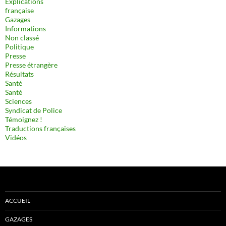
Explications
française
Gazages
Informations
Non classé
Politique
Presse
Presse étrangère
Résultats
Santé
Santé
Sciences
Syndicat de Police
Témoignez !
Traductions françaises
Vidéos
ACCUEIL
GAZAGES