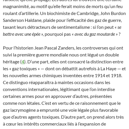
magnanimité, au motif qu’elle ferait moins de morts qu’un feu
roulant d’artillerie. Un biochimiste de Cambridge, John Burdon
Sanderson Haldane, plaide pour l’efficacité des gaz de guerre,
taxant leurs détracteurs de sentimentalisme : si l’on peut
« se
battre avec une épée »,
pourquoi pas
« avec du gaz moutarde »
?
Pour l’historien Jean Pascal Zanders, les controverses qui ont
suivi la première guerre mondiale nous ont légué un double
héritage (
4
). D’une part, elles ont consacré la distinction entre
les « gaz toxiques » — dont on débattit autrefois à La Haye — et
les nouvelles armes chimiques inventées entre 1914 et 1918.
Ce distinguo réapparaîtra à maintes occasions dans les
conventions internationales, légitimant que l’on interdise
certaines armes pour en approuver d’autres, présentées
comme non létales. C’est en vertu de ce raisonnement que le
gaz lacrymogène a emprunté une voie légale plus favorable
que d’autres agents toxiques. D’autre part, on prend alors très
à cœur les intérêts commerciaux liés à l’expansion de