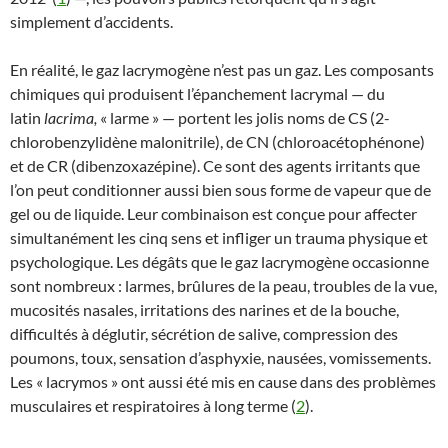
simplement d’accidents.
En réalité, le gaz lacrymogène n’est pas un gaz. Les composants
chimiques qui produisent l’épanchement lacrymal — du
latin
lacrima,
« larme » — portent les jolis noms de CS (2-
chlorobenzylidène malonitrile), de CN (chloroacétophénone)
et de CR (dibenzoxazépine). Ce sont des agents irritants que
l’on peut conditionner aussi bien sous forme de vapeur que de
gel ou de liquide. Leur combinaison est conçue pour affecter
simultanément les cinq sens et infliger un trauma physique et
psychologique. Les dégâts que le gaz lacrymogène occasionne
sont nombreux : larmes, brûlures de la peau, troubles de la vue,
mucosités nasales, irritations des narines et de la bouche,
difficultés à déglutir, sécrétion de salive, compression des
poumons, toux, sensation d’asphyxie, nausées, vomissements.
Les « lacrymos » ont aussi été mis en cause dans des problèmes
musculaires et respiratoires à long terme (
2
).