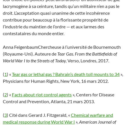
lacrymogène à sa ceinture, tandis qu’un militaire n’en a pas le
droit. L’acceptation quasi unanime de cette incohérence
contribue pour beaucoup à la florissante prospérité de
l’industrie du maintien de l’ordre — et aux larmes des
contestataires du monde entier.
Anna FeigenbaumChercheuse à l’université de Bournemouth
(Royaume-Uni). Auteure de
Tear Gas. From the Battlefields of
World War I to the Streets of Today,
Verso, Londres, 2017.
(
1
) «
Tear gas or lethal gas ? Bahrain’s death toll mounts to 34
»,
Physicians for Human Rights, New York, 16 mars 2012.
(
2
) «
Facts about riot control agents
», Centers for Disease
Control and Prevention, Atlanta, 21 mars 2013.
(
3
) Cité dans Gerard J. Fitzgerald, «
Chemical warfare and
medical response during World War I
»,
American Journal of