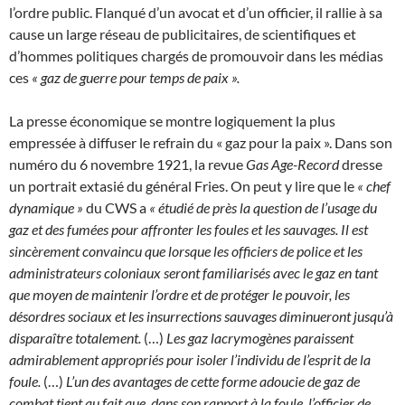
l’ordre public. Flanqué d’un avocat et d’un officier, il rallie à sa
cause un large réseau de publicitaires, de scientifiques et
d’hommes politiques chargés de promouvoir dans les médias
ces
« gaz de guerre pour temps de paix ».
La presse économique se montre logiquement la plus
empressée à diffuser le refrain du « gaz pour la paix ». Dans son
numéro du 6 novembre 1921, la revue
Gas Age-Record
dresse
un portrait extasié du général Fries. On peut y lire que le
« chef
dynamique »
du CWS a
« étudié de près la question de l’usage du
gaz et des fumées pour affronter les foules et les sauvages. Il est
sincèrement convaincu que lorsque les officiers de police et les
administrateurs coloniaux seront familiarisés avec le gaz en tant
que moyen de maintenir l’ordre et de protéger le pouvoir, les
désordres sociaux et les insurrections sauvages diminueront jusqu’à
disparaître totalement.
(…)
Les gaz lacrymogènes paraissent
admirablement appropriés pour isoler l’individu de l’esprit de la
foule.
(…)
L’un des avantages de cette forme adoucie de gaz de
combat tient au fait que, dans son rapport à la foule, l’officier de