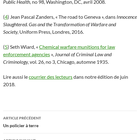
Public Health,
no 98, Washington, DC, avril 2008.
(
4
) Jean Pascal Zanders, « The road to Geneva », dans
Innocence
Slaughtered. Gas and the Transformation of Warfare and
Society,
Uniform Press, Londres, 2016.
(
5
) Seth Wiard, «
Chemical warfare munitions for law
enforcement agencies
»,
Journal of Criminal Law and
Criminology,
vol. 26, no 3, Chicago, automne 1935.
Lire aussi le
courrier des lecteurs
dans notre édition de juin
2018.
Navigation
ARTICLE PRÉCÉDENT
des
Un policier à terre
articles