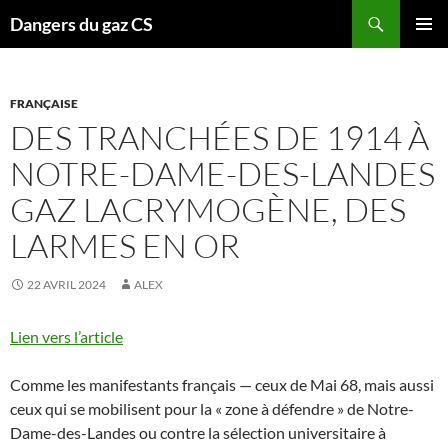
Recherche
Dangers du gaz CS
ALLER
MENU
AU
PRINCI
CONTENU
FRANÇAISE
DES TRANCHÉES DE 1914 À
NOTRE-DAME-DES-LANDES
GAZ LACRYMOGÈNE, DES
LARMES EN OR
22 AVRIL 2024
ALEX
Lien vers l’article
Comme les manifestants français — ceux de Mai 68, mais aussi
ceux qui se mobilisent pour la « zone à défendre » de Notre-
Dame-des-Landes ou contre la sélection universitaire à