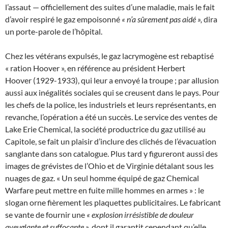
l’assaut — officiellement des suites d’une maladie, mais le fait
d’avoir respiré le gaz empoisonné
« n’a sûrement pas aidé »,
dira
un porte-parole de l’hôpital.
Chez les vétérans expulsés, le gaz lacrymogène est rebaptisé
« ration Hoover », en référence au président Herbert
Hoover (1929-1933), qui leur a envoyé la troupe ; par allusion
aussi aux inégalités sociales qui se creusent dans le pays. Pour
les chefs de la police, les industriels et leurs représentants, en
revanche, l’opération a été un succès. Le service des ventes de
Lake Erie Chemical, la société productrice du gaz utilisé au
Capitole, se fait un plaisir d’inclure des clichés de l’évacuation
sanglante dans son catalogue. Plus tard y figureront aussi des
images de grévistes de l’Ohio et de Virginie détalant sous les
nuages de gaz. « Un seul homme équipé de gaz Chemical
Warfare peut mettre en fuite mille hommes en armes » : le
slogan orne fièrement les plaquettes publicitaires. Le fabricant
se vante de fournir une
« explosion irrésistible de douleur
aveuglante et suffocante »,
dont il garantit cependant qu’elle