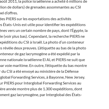
août 2011, la police israélienne a acheté 6 millions de
llion de dollars) de grenades assommantes au CSI
el d’offres.
es PIERS sur les exportations des activités
 États-Unis est utile pour identifier les expéditions
nes vers un certain nombre de pays, dont l’Égypte, la
rie (voir plus bas). Cependant, la recherche PIERS ne
xpéditions du CSI à Israël. La photo d’un conteneur
s révèle deux preuves. L’étiquette au bas de la photo
nteneur de gaz lacrymogène a été expédié par la
ne nationale israélienne El Al, et PIERS ne suit que
par voie maritime. En outre, l’étiquette du bas montre
 du CSI a été envoyé au ministère de la Défense
erglobal Forwarding Services, à Bayonne, New Jersey.
ur PIERS pour Interglobal Forwarding Services au
ière année montre plus de 1.300 expéditions, dont
mment gaz lacrymogène, par Interglobal des États-