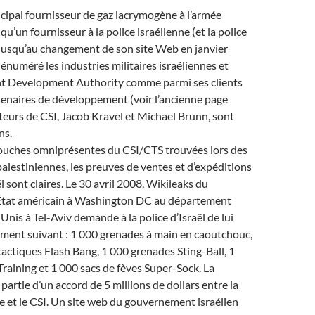
incipal fournisseur de gaz lacrymogène à l’armée
 qu’un fournisseur à la police israélienne (et la police
 Jusqu’au changement de son site Web en janvier
 énuméré les industries militaires israéliennes et
t Development Authority comme parmi ses clients
rtenaires de développement (voir l’ancienne page
eurs de CSI, Jacob Kravel et Michael Brunn, sont
ns.
touches omniprésentes du CSI/CTS trouvées lors des
alestiniennes, les preuves de ventes et d’expéditions
l sont claires. Le 30 avril 2008, Wikileaks du
État américain à Washington DC au département
Unis à Tel-Aviv demande à la police d’Israël de lui
ement suivant : 1 000 grenades à main en caoutchouc,
actiques Flash Bang, 1 000 grenades Sting-Ball, 1
raining et 1 000 sacs de fèves Super-Sock. La
 partie d’un accord de 5 millions de dollars entre la
ne et le CSI. Un site web du gouvernement israélien