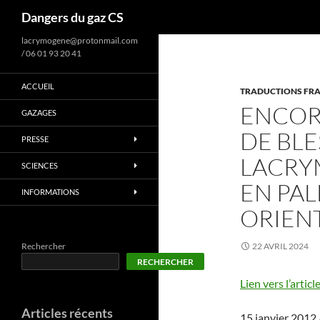
Recherche
Dangers du gaz CS
lacrymogene@protonmail.com
/ 06 01 93 20 41
ACCUEIL
TRADUCTIONS FRA
ENCOR
GAZAGES
DE BLE
PRESSE
LACRY
SCIENCES
EN PAL
INFORMATIONS
ORIEN
Rechercher
22 AVRIL 2024
RECHERCHER
Lien vers l’articl
Articles récents
15 janvier 201