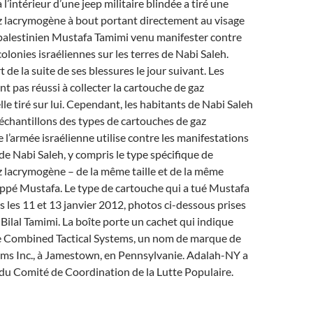
à l’intérieur d’une jeep militaire blindée a tiré une
z lacrymogène à bout portant directement au visage
palestinien Mustafa Tamimi venu manifester contre
olonies israéliennes sur les terres de Nabi Saleh.
de la suite de ses blessures le jour suivant. Les
nt pas réussi à collecter la cartouche de gaz
le tiré sur lui. Cependant, les habitants de Nabi Saleh
 échantillons des types de cartouches de gaz
l’armée israélienne utilise contre les manifestations
 Nabi Saleh, y compris le type spécifique de
 lacrymogène – de la même taille et de la même
appé Mustafa. Le type de cartouche qui a tué Mustafa
s les 11 et 13 janvier 2012, photos ci-dessous prises
 Bilal Tamimi. La boîte porte un cachet qui indique
ie Combined Tactical Systems, un nom de marque de
s Inc., à Jamestown, en Pennsylvanie. Adalah-NY a
du Comité de Coordination de la Lutte Populaire.