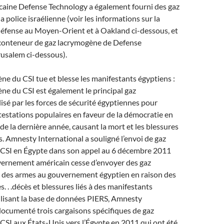
icaine Defense Technology a également fourni des gaz
 police israélienne (voir les informations sur la
défense au Moyen-Orient et à Oakland ci-dessous, et
conteneur de gaz lacrymogène de Defense
rusalem ci-dessous).
ne du CSI tue et blesse les manifestants égyptiens :
ne du CSI est également le principal gaz
isé par les forces de sécurité égyptiennes pour
testations populaires en faveur de la démocratie en
de la dernière année, causant la mort et les blessures
. Amnesty International a souligné l’envoi de gaz
CSI en Égypte dans son appel au 6 décembre 2011
vernement américain cesse d’envoyer des gaz
 des armes au gouvernement égyptien en raison des
. . .décès et blessures liés à des manifestants
ilisant la base de données PIERS, Amnesty
documenté trois cargaisons spécifiques de gaz
SI aux États-Unis vers l’Égypte en 2011 qui ont été