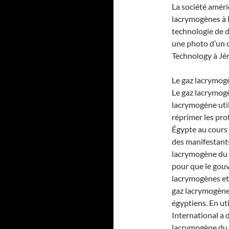
La société amér
lacrymogènes à la
technologie de 
une photo d’un 
Technology à Jé
Le gaz lacrymogè
Le gaz lacrymogè
lacrymogène util
réprimer les pro
Égypte au cours 
des manifestants
lacrymogène du 
pour que le gou
lacrymogènes et
gaz lacrymogènes
égyptiens. En ut
International a 
lacrymogène du C