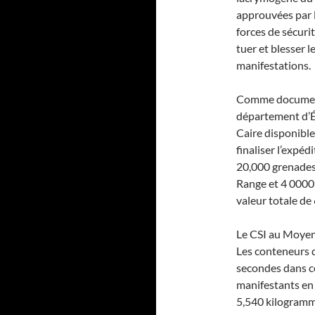
approuvées par l
forces de sécuri
tuer et blesser l
manifestations.
Comme documenta
département d’É
Caire disponibl
finaliser l’expéd
20,000 grenade
Range et 4 0000
valeur totale de
Le CSI au Moyen
Les conteneurs 
secondes dans ce
manifestants en 
5,540 kilogramme