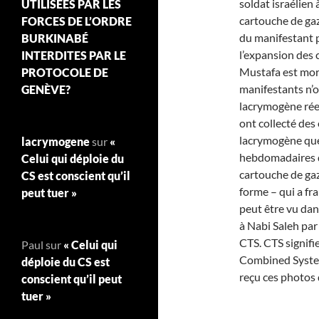
soldat israélien 
UTILISÉES PAR LES
cartouche de ga
FORCES DE L’ORDRE
du manifestant 
BURKINABÉ
l’expansion des c
INTERDITES PAR LE
Mustafa est mort 
PROTOCOLE DE
manifestants n’o
GENÈVE?
lacrymogène réel
ont collecté des
lacrymogène que 
lacrymogene
sur
«
hebdomadaires de
Celui qui déploie du
cartouche de gaz
CS est conscient qu’il
forme – qui a fr
peut tuer »
peut être vu dan
à Nabi Saleh par
CTS. CTS signif
Paul
sur
« Celui qui
Combined System
déploie du CS est
reçu ces photos 
conscient qu’il peut
tuer »