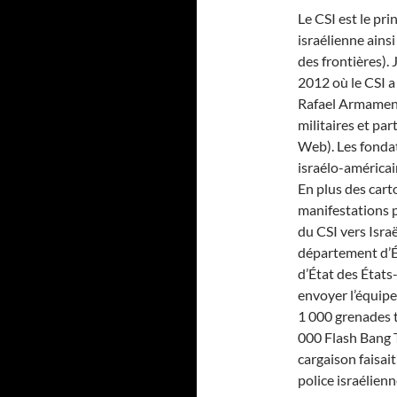
Le CSI est le pr
israélienne ainsi
des frontières).
2012 où le CSI a
Rafael Armamen
militaires et pa
Web). Les fondat
israélo-américai
En plus des car
manifestations p
du CSI vers Israë
département d’
d’État des États-
envoyer l’équip
1 000 grenades t
000 Flash Bang T
cargaison faisait
police israélien