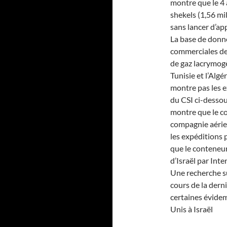
montre que le 4 
shekels (1,56 mi
sans lancer d’app
La base de donné
commerciales des
de gaz lacrymogè
Tunisie et l’Algé
montre pas les e
du CSI ci-dessou
montre que le co
compagnie aérien
les expéditions 
que le conteneur
d’Israël par Int
Une recherche s
cours de la dern
certaines évide
Unis à Israël