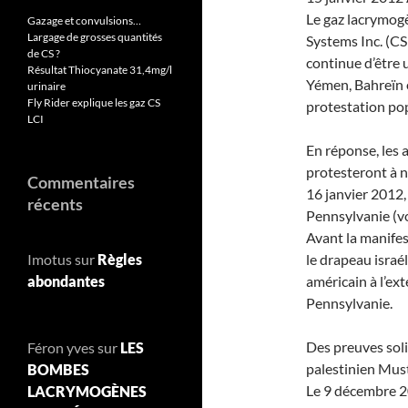
Le gaz lacrymog
Gazage et convulsions…
Largage de grosses quantités
Systems Inc. (CS
de CS ?
continue d’être u
Résultat Thiocyanate 31,4mg/l
Yémen, Bahreïn 
urinaire
Fly Rider explique les gaz CS
protestation pop
LCI
En réponse, les 
protesteront à n
Commentaires
16 janvier 2012,
récents
Pennsylvanie (vo
Avant la manifes
Imotus
sur
Règles
le drapeau israé
abondantes
américain à l’ex
Pennsylvanie.
Des preuves soli
Féron yves
sur
LES
palestinien Mus
BOMBES
Le 9 décembre 20
LACRYMOGÈNES