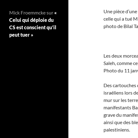
Une pièce d’une
Mick Froemmcke
sur
«
celle qui a tué 
Celui qui déploie du
photo de Bilal T
CS est conscient qu’il
peut tuer »
Les deux morcea
Saleh, comme cel
Photo du 11 janv
Des cartouches d
israéliens lors d
mur sur les terr
manifestants Ba
grave du manifes
ainsi que des b
palestiniens.