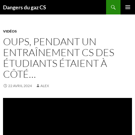
Recherche
Dangers du gaz CS
ALLER
MENU
AU
PRINCI
CONTENU
VIDÉOS
OUPS, PENDANT UN
ENTRAÎNEMENT CS DES
ÉTUDIANTS ÉTAIENT À
CÔTÉ…
22 AVRIL 2024
ALEX