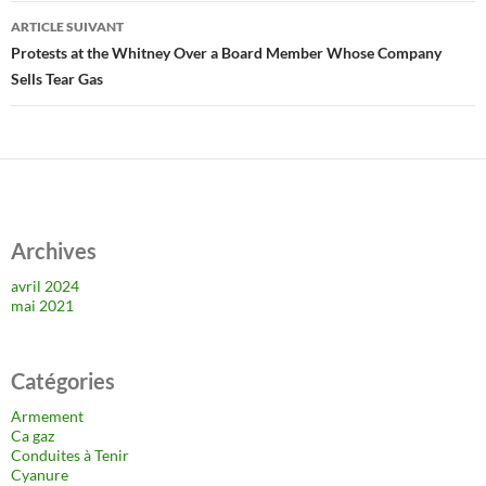
articles
ARTICLE SUIVANT
Protests at the Whitney Over a Board Member Whose Company
Sells Tear Gas
Archives
avril 2024
mai 2021
Catégories
Armement
Ca gaz
Conduites à Tenir
Cyanure