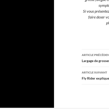
symptô
Si vous présente
faire doser vo
pl
Navigati
ARTICLE PRÉCÉDE
des
Largage de grosses
articles
ARTICLE SUIVANT
Fly Rider explique