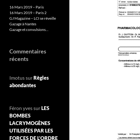
16 Mars 2019 – Paris
16 Mars 2019 – Paris 2
GJ Magazine – LCI se réveille
Gazage à Nantes
Gazage et convulsions…
Commentaires
récents
Imotus
sur
Règles
abondantes
Féron yves
sur
LES
BOMBES
LACRYMOGÈNES
UTILISÉES PAR LES
FORCES DE L’ORDRE