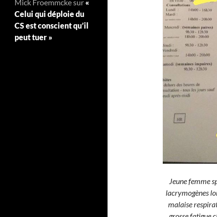
Mick Froemmcke
sur
«
Celui qui déploie du
CS est conscient qu’il
peut tuer »
Jeune femme spo
lacrymogènes lors
malaise respira
grosse fatigue 