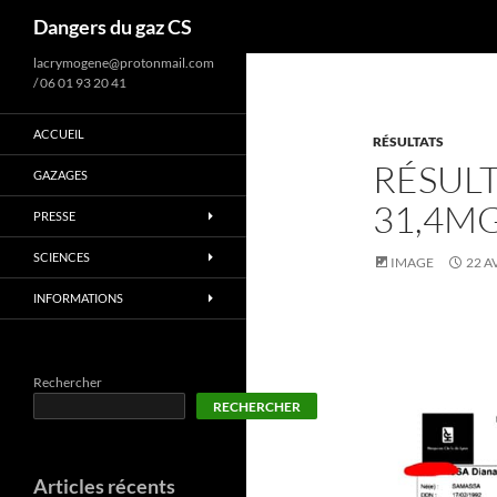
Recherche
Dangers du gaz CS
lacrymogene@protonmail.com
/ 06 01 93 20 41
ACCUEIL
RÉSULTATS
RÉSUL
GAZAGES
31,4MG
PRESSE
SCIENCES
IMAGE
22 A
INFORMATIONS
Rechercher
RECHERCHER
Articles récents