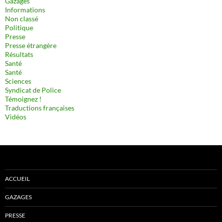
Gazages
Informations
Non classé
Politique
Presse
Presse étrangère
Résultats
Santé
Santé
Sciences
Syndicat de Police
Témoignez !
Traductions françaises
Vidéos
ACCUEIL
GAZAGES
PRESSE