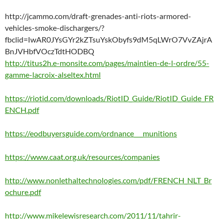
http://jcammo.com/draft-grenades-anti-riots-armored-
vehicles-smoke-dischargers/?
fbclid=IwAR0JYsGYr2kZTsuYskObyfs9dM5qLWrO7VvZAjrA
BnJVHbfVOczTdtHODBQ
http://titus2h.e-monsite.com/pages/maintien-de-l-ordre/55-
gamme-lacroix-alseltex.html
https://riotid.com/downloads/RiotID_Guide/RiotID_Guide_FR
ENCH.pdf
https://eodbuyersguide.com/ordnance___munitions
https://www.caat.org.uk/resources/companies
http://www.nonlethaltechnologies.com/pdf/FRENCH_NLT_Br
ochure.pdf
http://www.mikelewisresearch.com/2011/11/tahrir-