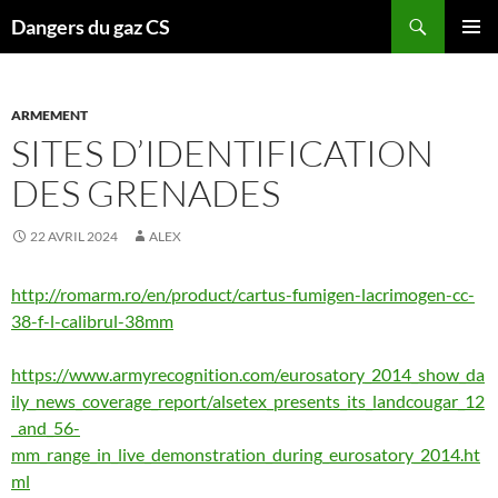
Recherche
Dangers du gaz CS
ALLER
MENU
AU
PRINCI
CONTENU
ARMEMENT
SITES D’IDENTIFICATION
DES GRENADES
22 AVRIL 2024
ALEX
http://romarm.ro/en/product/cartus-fumigen-lacrimogen-cc-
38-f-l-calibrul-38mm
https://www.armyrecognition.com/eurosatory_2014_show_da
ily_news_coverage_report/alsetex_presents_its_landcougar_12
_and_56-
mm_range_in_live_demonstration_during_eurosatory_2014.ht
ml