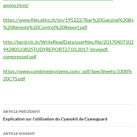
ammo.html/
https://www.files.ethz.ch/isn/195222/Tear%20Gassing%20By
%20Remote%20Control%20Report.pdf
http://bprd.nic.in/WriteReadData/userfiles/file/20170407102
9428052382STUDYREPORT27.03.2017-ilovepdf-
compressed.pdf
https://www.combinedsystems.com/_pdf/SpecSheets/3300%
20CTS.pdf
Navigation
ARTICLE PRÉCÉDENT
des
Explication sur l’utilisation du Cyanokit de Cyanoguard
articles
ARTICLE SUIVANT