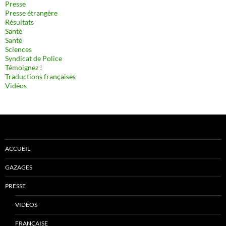
Presse
Presse étrangère
Résultats
Santé
Santé
Sciences
Syndicat de Police
Témoignez !
Traductions françaises
Vidéos
ACCUEIL
GAZAGES
PRESSE
VIDÉOS
FRANÇAISE