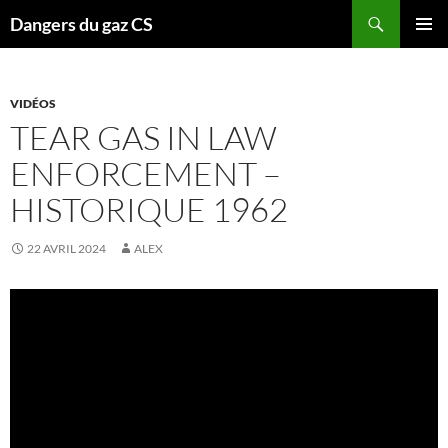
Recherche
Dangers du gaz CS
ALLER
MENU
AU
PRINCI
CONTENU
VIDÉOS
TEAR GAS IN LAW
ENFORCEMENT –
HISTORIQUE 1962
22 AVRIL 2024
ALEX