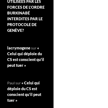
UTILISÉES PAR LES
FORCES DE L’ORDRE
BURKINABÉ
INTERDITES PAR LE
PROTOCOLE DE
GENÈVE?
lacrymogene
sur
«
Celui qui déploie du
CS est conscient qu’il
peut tuer »
Paul
sur
« Celui qui
déploie du CS est
conscient qu’il peut
tuer »