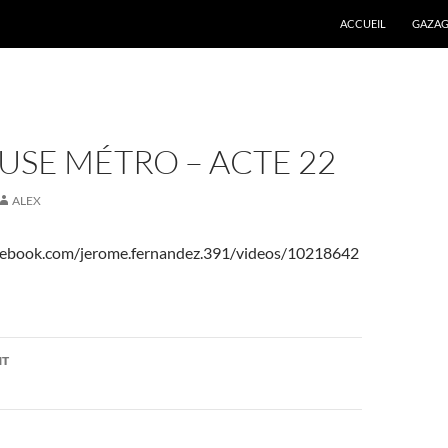
ALLER AU CONTENU
ACCUEIL
GAZAG
SE MÉTRO – ACTE 22
ALEX
cebook.com/jerome.fernandez.391/videos/10218642
on
NT