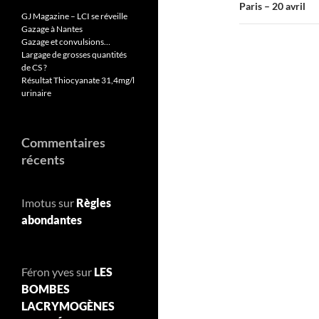
Paris – 20 avril
GJ Magazine – LCI se réveille
Gazage à Nantes
Gazage et convulsions…
Largage de grosses quantités
de CS ?
Résultat Thiocyanate 31,4mg/l
urinaire
Commentaires
récents
Imotus
sur
Règles
abondantes
Féron yves
sur
LES
BOMBES
LACRYMOGÈNES