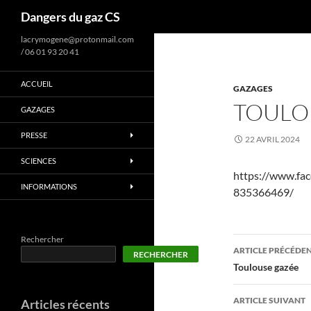
Recherche
Dangers du gaz CS
lacrymogene@protonmail.com
/ 06 01 93 20 41
ACCUEIL
GAZAGES
TOULOU
GAZAGES
PRESSE
22 AVRIL 2024
SCIENCES
https://www.fa
INFORMATIONS
835366469/
Rechercher
Navigati
ARTICLE PRÉCÉDE
RECHERCHER
des
Toulouse gazée
articles
ARTICLE SUIVANT
Articles récents