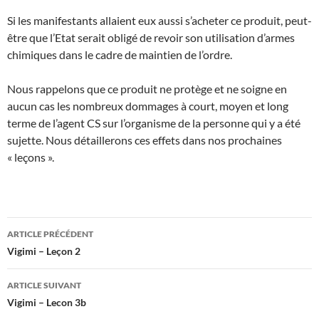
Si les manifestants allaient eux aussi s’acheter ce produit, peut-
être que l’Etat serait obligé de revoir son utilisation d’armes
chimiques dans le cadre de maintien de l’ordre.
Nous rappelons que ce produit ne protège et ne soigne en
aucun cas les nombreux dommages à court, moyen et long
terme de l’agent CS sur l’organisme de la personne qui y a été
sujette. Nous détaillerons ces effets dans nos prochaines
« leçons ».
Navigation
ARTICLE PRÉCÉDENT
des
Vigimi – Leçon 2
articles
ARTICLE SUIVANT
Vigimi – Lecon 3b