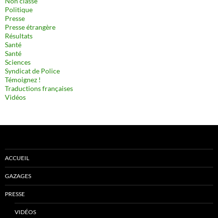
Non classé
Politique
Presse
Presse étrangère
Résultats
Santé
Santé
Sciences
Syndicat de Police
Témoignez !
Traductions françaises
Vidéos
ACCUEIL
GAZAGES
PRESSE
VIDÉOS