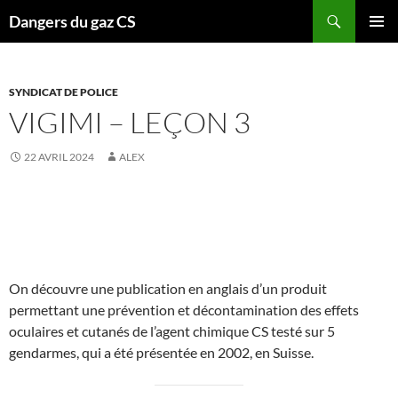
Recherche
Dangers du gaz CS
ALLER
MENU
AU
PRINCI
CONTENU
SYNDICAT DE POLICE
VIGIMI – LEÇON 3
22 AVRIL 2024
ALEX
On découvre une publication en anglais d’un produit
permettant une prévention et décontamination des effets
oculaires et cutanés de l’agent chimique CS testé sur 5
gendarmes, qui a été présentée en 2002, en Suisse.