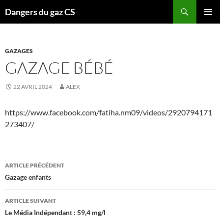
Recherche
Dangers du gaz CS
ALLER
MENU
AU
PRINCI
CONTENU
GAZAGES
GAZAGE BÉBÉ
22 AVRIL 2024
ALEX
https://www.facebook.com/fatiha.nm09/videos/2920794171
273407/
Navigation
ARTICLE PRÉCÉDENT
des
Gazage enfants
articles
ARTICLE SUIVANT
Le Média Indépendant : 59,4 mg/l