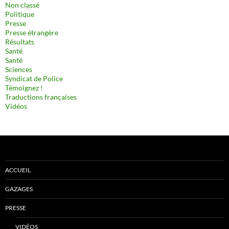
Non classé
Politique
Presse
Presse étrangère
Résultats
Santé
Santé
Sciences
Syndicat de Police
Témoignez !
Traductions françaises
Vidéos
ACCUEIL
GAZAGES
PRESSE
VIDÉOS