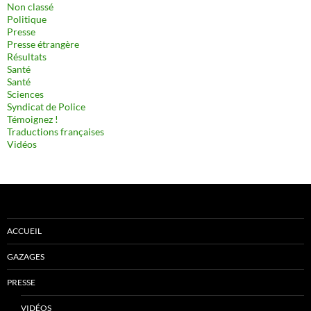
Non classé
Politique
Presse
Presse étrangère
Résultats
Santé
Santé
Sciences
Syndicat de Police
Témoignez !
Traductions françaises
Vidéos
ACCUEIL
GAZAGES
PRESSE
VIDÉOS