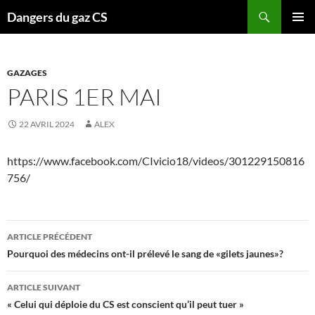
Recherche
Dangers du gaz CS
ALLER
MENU
AU
PRINCI
CONTENU
GAZAGES
PARIS 1ER MAI
22 AVRIL 2024
ALEX
https://www.facebook.com/CIvicio18/videos/301229150816
756/
Navigation
ARTICLE PRÉCÉDENT
des
Pourquoi des médecins ont-il prélevé le sang de «gilets jaunes»?
articles
ARTICLE SUIVANT
« Celui qui déploie du CS est conscient qu’il peut tuer »